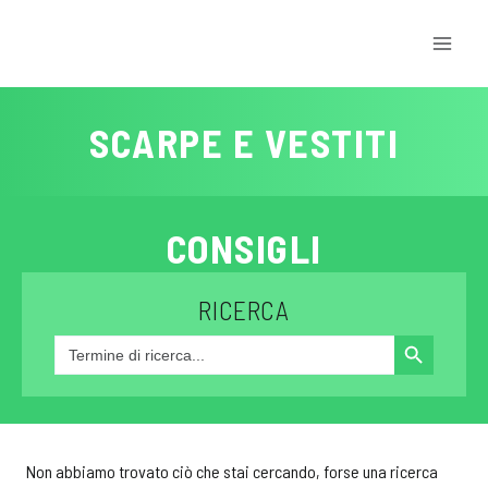
Salta
al
contenuto
SCARPE E VESTITI
CONSIGLI
RICERCA
SEARCH BUTTON
Search
for:
Non abbiamo trovato ciò che stai cercando, forse una ricerca